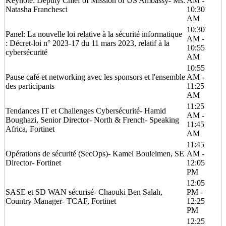
Keynote: Deputy Chief of Mission of US Ambassy- Ms.
AM -
Natasha Franchesci
10:30
AM
10:30
Panel: La nouvelle loi relative à la sécurité informatique
AM -
: Décret-loi n° 2023-17 du 11 mars 2023, relatif à la
10:55
cybersécurité
AM
10:55
Pause café et networking avec les sponsors et l'ensemble
AM -
des participants
11:25
AM
11:25
Tendances IT et Challenges Cybersécurité- Hamid
AM -
Boughazi, Senior Director- North & French- Speaking
11:45
Africa, Fortinet
AM
11:45
Opérations de sécurité (SecOps)- Kamel Bouleimen, SE
AM -
Director- Fortinet
12:05
PM
12:05
SASE et SD WAN sécurisé- Chaouki Ben Salah,
PM -
Country Manager- TCAF, Fortinet
12:25
PM
12:25