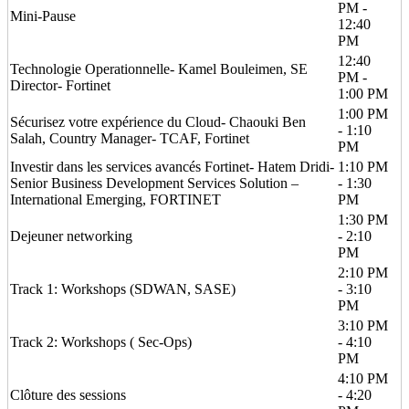
PM -
Mini-Pause
12:40
PM
12:40
Technologie Operationnelle- Kamel Bouleimen, SE
PM -
Director- Fortinet
1:00 PM
1:00 PM
Sécurisez votre expérience du Cloud- Chaouki Ben
- 1:10
Salah, Country Manager- TCAF, Fortinet
PM
Investir dans les services avancés Fortinet- Hatem Dridi-
1:10 PM
Senior Business Development Services Solution –
- 1:30
International Emerging, FORTINET
PM
1:30 PM
Dejeuner networking
- 2:10
PM
2:10 PM
Track 1: Workshops (SDWAN, SASE)
- 3:10
PM
3:10 PM
Track 2: Workshops ( Sec-Ops)
- 4:10
PM
4:10 PM
Clôture des sessions
- 4:20