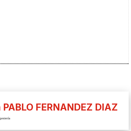
n PABLO FERNANDEZ DIAZ
eniería