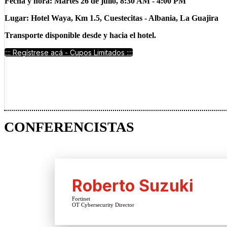
Fecha y hora: Martes 26 de julio, 8:30 AM - 4:00 PM
Lugar: Hotel Waya, Km 1.5, Cuestecitas - Albania, La Guajira
Transporte disponible desde y hacia el hotel.
:::: Regístrese acá - Cupos Limitados ::::
CONFERENCISTAS
Roberto Suzuki
Fortinet
OT Cybersecurity Director