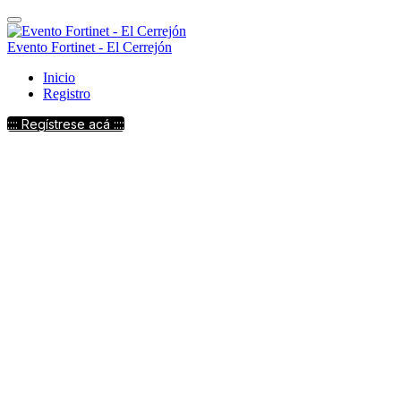
Evento Fortinet - El Cerrejón
Inicio
Registro
:::: Regístrese acá ::::