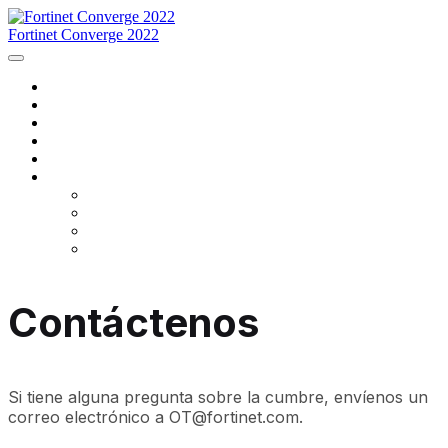
Fortinet Converge 2022
Inicio
Agenda
Ponentes
Regístrese ahora
Contáctenos
Idioma
English
Français
português
español
Contáctenos
Si tiene alguna pregunta sobre la cumbre, envíenos un
correo electrónico a OT@fortinet.com.