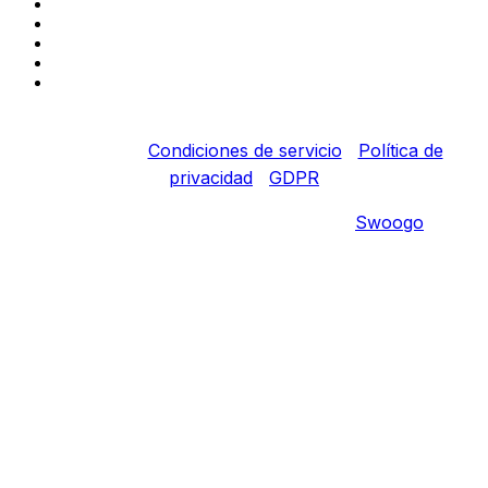
Copyright © 2022 Fortinet, Inc. Todos los derechos
reservados.
Condiciones de servicio
|
Política de
privacidad
|
GDPR
Event management software powered by
Swoogo