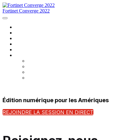
Fortinet Converge 2022
Accueil
Agenda
Conférenciers
Inscrivez-vous maintenant
Contacts
Langue
English
Français
português
español
Édition numérique pour les Amériques
REJOINDRE LA SESSION EN DIRECT