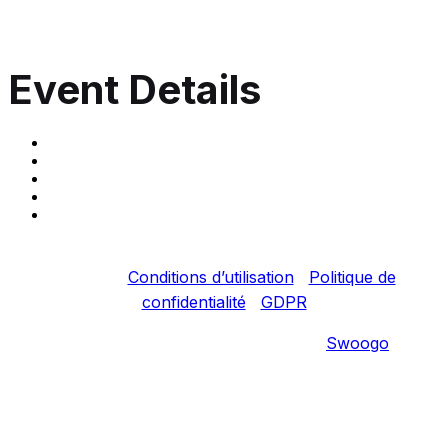
Event Details
Copyright © 2022 Fortinet, Inc. Tous droits
réservés.
Conditions d’utilisation
|
Politique de
confidentialité
|
GDPR
Event management software powered by
Swoogo