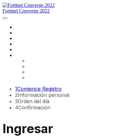
Fortinet Converge 2022
Inicio
Agenda
Ponentes
Regístrese ahora
Contáctenos
Idioma
English
Français
português
español
1
Comience Registro
2
Información personal
3
Orden del día
4
Confirmación
Ingresar