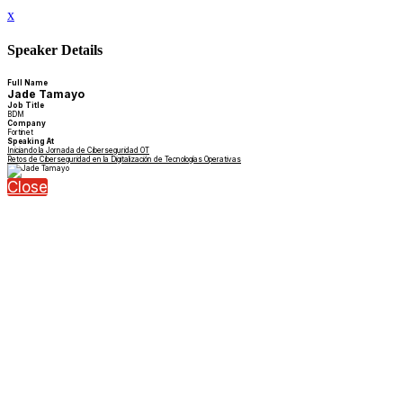
x
Speaker Details
Full Name
Jade Tamayo
Job Title
BDM
Company
Fortinet
Speaking At
Iniciando la Jornada de Ciberseguridad OT
Retos de Ciberseguridad en la Digitalización de Tecnologías Operativas
Close