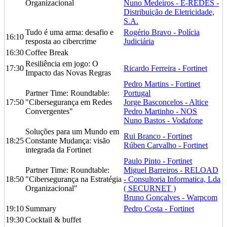
Organizacional
Nuno Medeiros - E-REDES -
Distribuição de Eletricidade,
S.A.
Tudo é uma arma: desafio e
Rogério Bravo - Polícia
16:10
resposta ao cibercrime
Judiciária
16:30
Coffee Break
Resiliência em jogo: O
17:30
Ricardo Ferreira - Fortinet
Impacto das Novas Regras
Pedro Martins - Fortinet
Partner Time: Roundtable:
Portugal
17:50
"Cibersegurança em Redes
Jorge Basconcelos - Altice
Convergentes"
Pedro Martinho - NOS
Nuno Bastos - Vodafone
Soluções para um Mundo em
Rui Branco - Fortinet
18:25
Constante Mudança: visão
Rúben Carvalho - Fortinet
integrada da Fortinet
Paulo Pinto - Fortinet
Partner Time: Roundtable:
Miguel Barreiros - RELOAD
18:50
"Cibersegurança na Estratégia
- Consultoria Informatica, Lda
Organizacional"
( SECURNET )
Bruno Gonçalves - Warpcom
19:10
Summary
Pedro Costa - Fortinet
19:30
Cocktail & buffet