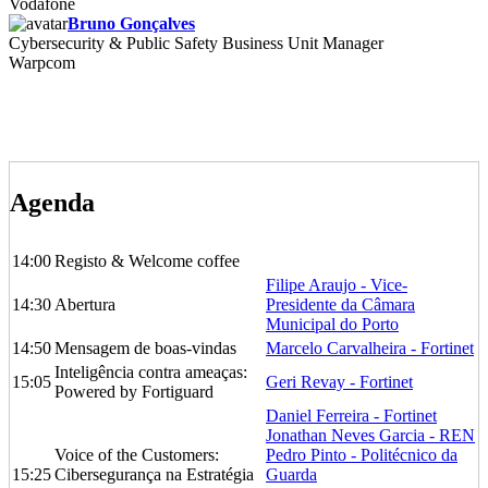
Vodafone
Bruno Gonçalves
Cybersecurity & Public Safety Business Unit Manager
Warpcom
Agenda
14:00
Registo & Welcome coffee
Filipe Araujo - Vice-
14:30
Abertura
Presidente da Câmara
Municipal do Porto
14:50
Mensagem de boas-vindas
Marcelo Carvalheira - Fortinet
Inteligência contra ameaças:
15:05
Geri Revay - Fortinet
Powered by Fortiguard
Daniel Ferreira - Fortinet
Jonathan Neves Garcia - REN
Voice of the Customers:
Pedro Pinto - Politécnico da
15:25
Cibersegurança na Estratégia
Guarda