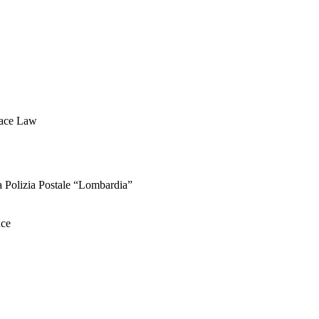
pace Law
la Polizia Postale “Lombardia”
nce