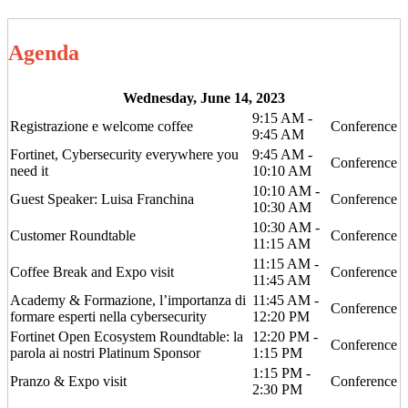
Agenda
Wednesday, June 14, 2023
9:15 AM -
Registrazione e welcome coffee
Conference
9:45 AM
Fortinet, Cybersecurity everywhere you
9:45 AM -
Conference
need it
10:10 AM
10:10 AM -
Guest Speaker: Luisa Franchina
Conference
10:30 AM
10:30 AM -
Customer Roundtable
Conference
11:15 AM
11:15 AM -
Coffee Break and Expo visit
Conference
11:45 AM
Academy & Formazione, l’importanza di
11:45 AM -
Conference
formare esperti nella cybersecurity
12:20 PM
Fortinet Open Ecosystem Roundtable: la
12:20 PM -
Conference
parola ai nostri Platinum Sponsor
1:15 PM
1:15 PM -
Pranzo & Expo visit
Conference
2:30 PM