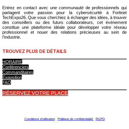
Entrez en contact avec une communauté de professionnels qui
partagent votre passion pour la cybersécurité à Fortinet
TechExpo26. Que vous cherchiez à échanger des idées, à trouver
des conseillers ou des futurs collaborateurs, cet événement
constitue une plateforme idéale pour développer votre réseau
professionnel et nouer des relations précieuses au sein de
l'industrie.
TROUVEZ PLUS DE DÉTAILS
HORAIRE
Conférenciers
Commanditaires
Exposition
FAQ
RÉSERVEZ VOTRE PLACE
Copyright © 2026 Fortinet, Inc. Tous droits réservés.
Conditions d'utilisation
|
Politique de confidentialité
|
RGPD