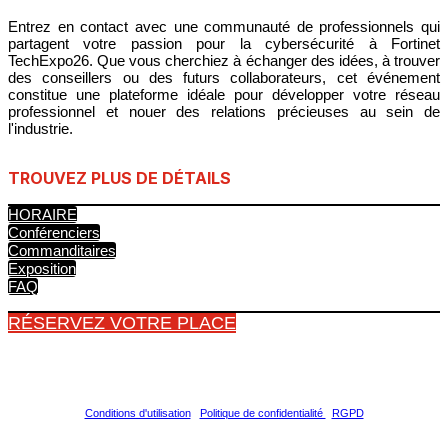
Entrez en contact avec une communauté de professionnels qui
partagent votre passion pour la cybersécurité à Fortinet
TechExpo26. Que vous cherchiez à échanger des idées, à trouver
des conseillers ou des futurs collaborateurs, cet événement
constitue une plateforme idéale pour développer votre réseau
professionnel et nouer des relations précieuses au sein de
l'industrie.
TROUVEZ PLUS DE DÉTAILS
HORAIRE
Conférenciers
Commanditaires
Exposition
FAQ
RÉSERVEZ VOTRE PLACE
Copyright © 2026 Fortinet, Inc. Tous droits réservés.
Conditions d'utilisation
|
Politique de confidentialité
|
RGPD