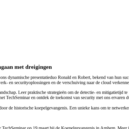
mgaan met dreigingen
 ons dynamische presentatieduo Ronald en Robert, bekend van hun succe
erk- en securityoplossingen en de verschuiving naar de cloud verkenne
ndschap. Leer praktische strategieën om de detectie- en mitigatietijd t
ortinet TechSeminar en ontdek de toekomst van security met ons ervaren d
 door de historische koepelgevangenis. Een unieke kans om te netwerke
r TechSeminar op 19 maart bij de Koepelgevangenis in Arnhem. Meer in