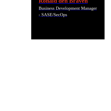
Ronald den Braven
Business Development Manager
- SASE/SecOps