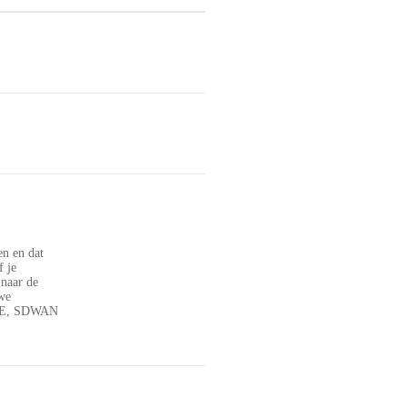
en en dat
f je
 naar de
 we
 SSE, SDWAN