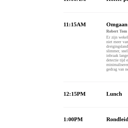
11:15AM
Omgaan 
Robert Tom
Er zijn wekel
niet meer van
dreigingslan
slimmer, snel
inbraak lange
detectie tijd
minimaliseren
gedrag van ne
12:15PM
Lunch
1:00PM
Rondleid