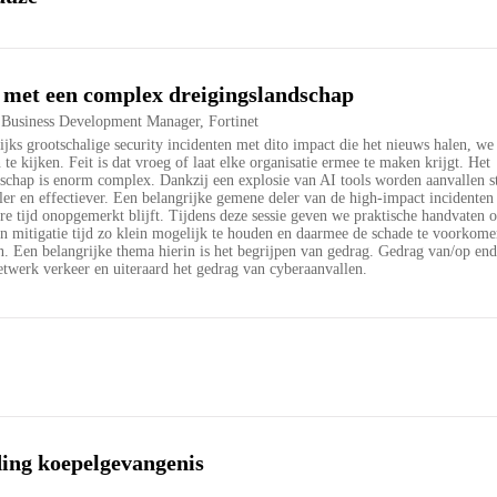
met een complex dreigingslandschap
Business Development Manager, Fortinet
ijks grootschalige security incidenten met dito impact die het nieuws halen, we 
 te kijken. Feit is dat vroeg of laat elke organisatie ermee te maken krijgt. Het
dschap is enorm complex. Dankzij een explosie van AI tools worden aanvallen s
ler en effectiever. Een belangrijke gemene deler van de high-impact incidenten 
re tijd onopgemerkt blijft. Tijdens deze sessie geven we praktische handvaten 
 en mitigatie tijd zo klein mogelijk te houden en daarmee de schade te voorkome
. Een belangrijke thema hierin is het begrijpen van gedrag. Gedrag van/op end
twerk verkeer en uiteraard het gedrag van cyberaanvallen.
ing koepelgevangenis