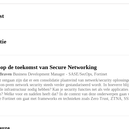
st
tie
 op de toekomst van Secure Networking
Braven
Business Development Manager - SASE/SecOps, Fortinet
et ontgaan zijn dat er een consolidatie plaatsvind van netwerk/security oplossing
’ on-prem network security steeds verder gestandariseerd wordt. In hoeverre blij
ale infrastructuur nodig hebben? Kan je security functies net als vele applicaties
n? Welke voor en nadelen heeft dat? In de context van deze onderwerpen gaan
e Fortinet om gaat met frameworks en technieken zoals Zero Trust, ZTNA,
auze