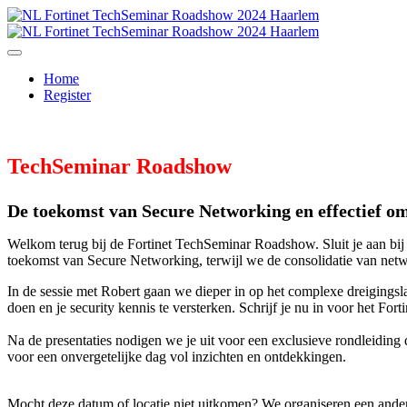
Home
Register
TechSeminar Roadshow
De toekomst van Secure Networking en effectief o
Welkom terug bij de Fortinet TechSeminar Roadshow. Sluit je aan bij
toekomst van Secure Networking, terwijl we de consolidatie van netw
In de sessie met Robert gaan we dieper in op het complexe dreigingsla
doen en je security kennis te versterken. Schrijf je nu in voor het F
Na de presentaties nodigen we je uit voor een exclusieve rondleiding
voor een onvergetelijke dag vol inzichten en ontdekkingen.
Mocht deze datum of locatie niet uitkomen? We organiseren een ande