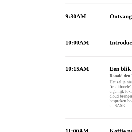
9:30AM
Ontvang
10:00AM
Introduc
10:15AM
Een blik
Ronald den 
Het zal je ni
‘traditionele
eigenlijk lok
cloud brenge
bespreken ho
en SASE.
11:00AM
Koffie p