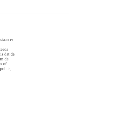
staan er
teeds
is dat de
om de
n of
points,