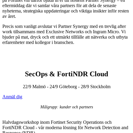
på Fortinet vill därför bjuda in er till höstens Partner Synergy – en
eftermiddag där vi samlar våra partners för att dela de senaste
nyheterna, strategiska uppdateringar och viktiga insikter inför resten
av året.
Precis som vanligt avslutar vi Partner Synergy med en trevlig after
work tillsammans med Exclusive Networks och Ingram Micro. Vi
bjuder på mat, dryck och ett utmärkt tillfälle att nätverka och utbyta
erfarenheter med kollegor i branschen.
SecOps & FortiNDR Cloud
22/9 Malmö - 24/9 Göteborg - 28/9 Stockholm
Anmäl dig
Målgrupp: kunder och partners
Halvdagsworkshop inom Fortinet Security Operations och
FortiNDR Cloud - vår moderna lösning för Network Detection and
Response (NDR).