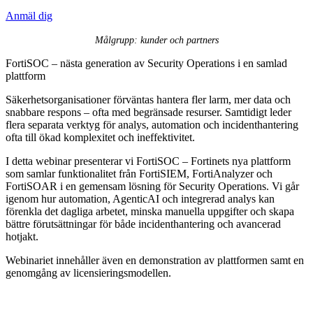
Anmäl dig
Målgrupp: kunder och partners
FortiSOC – nästa generation av Security Operations i en samlad
plattform
Säkerhetsorganisationer förväntas hantera fler larm, mer data och
snabbare respons – ofta med begränsade resurser. Samtidigt leder
flera separata verktyg för analys, automation och incidenthantering
ofta till ökad komplexitet och ineffektivitet.
I detta webinar presenterar vi FortiSOC – Fortinets nya plattform
som samlar funktionalitet från FortiSIEM, FortiAnalyzer och
FortiSOAR i en gemensam lösning för Security Operations. Vi går
igenom hur automation, AgenticAI och integrerad analys kan
förenkla det dagliga arbetet, minska manuella uppgifter och skapa
bättre förutsättningar för både incidenthantering och avancerad
hotjakt.
Webinariet innehåller även en demonstration av plattformen samt en
genomgång av licensieringsmodellen.