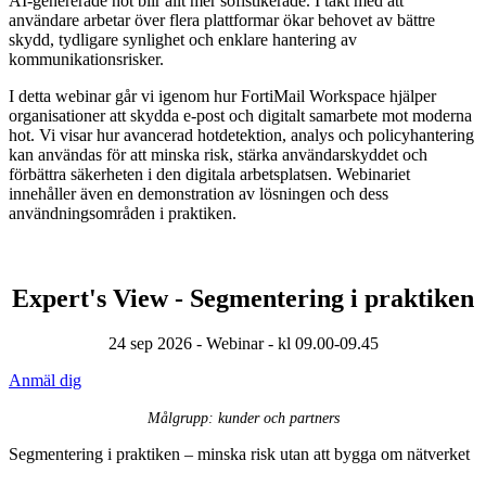
AI-genererade hot blir allt mer sofistikerade. I takt med att
användare arbetar över flera plattformar ökar behovet av bättre
skydd, tydligare synlighet och enklare hantering av
kommunikationsrisker.
I detta webinar går vi igenom hur FortiMail Workspace hjälper
organisationer att skydda e-post och digitalt samarbete mot moderna
hot. Vi visar hur avancerad hotdetektion, analys och policyhantering
kan användas för att minska risk, stärka användarskyddet och
förbättra säkerheten i den digitala arbetsplatsen. Webinariet
innehåller även en demonstration av lösningen och dess
användningsområden i praktiken.
Expert's View - Segmentering i praktiken
24 sep 2026 - Webinar - kl 09.00-09.45
Anmäl dig
Målgrupp: kunder och partners
Segmentering i praktiken – minska risk utan att bygga om nätverket