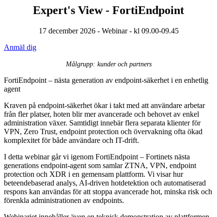
Expert's View - FortiEndpoint
17 december 2026 - Webinar - kl 09.00-09.45
Anmäl dig
Målgrupp: kunder och partners
FortiEndpoint – nästa generation av endpoint-säkerhet i en enhetlig
agent
Kraven på endpoint-säkerhet ökar i takt med att användare arbetar
från fler platser, hoten blir mer avancerade och behovet av enkel
administration växer. Samtidigt innebär flera separata klienter för
VPN, Zero Trust, endpoint protection och övervakning ofta ökad
komplexitet för både användare och IT-drift.
I detta webinar går vi igenom FortiEndpoint – Fortinets nästa
generations endpoint-agent som samlar ZTNA, VPN, endpoint
protection och XDR i en gemensam plattform. Vi visar hur
beteendebaserad analys, AI-driven hotdetektion och automatiserad
respons kan användas för att stoppa avancerade hot, minska risk och
förenkla administrationen av endpoints.
Webinariet innehåller även en teknisk demonstration av plattformen