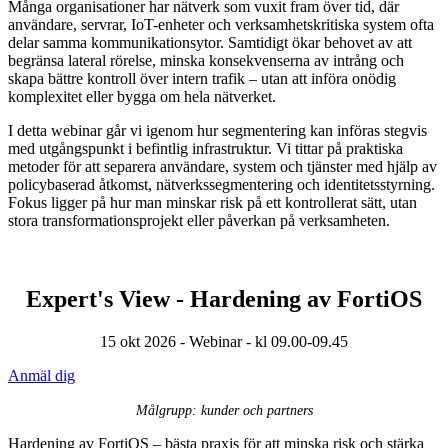
Många organisationer har nätverk som vuxit fram över tid, där
användare, servrar, IoT-enheter och verksamhetskritiska system ofta
delar samma kommunikationsytor. Samtidigt ökar behovet av att
begränsa lateral rörelse, minska konsekvenserna av intrång och
skapa bättre kontroll över intern trafik – utan att införa onödig
komplexitet eller bygga om hela nätverket.
I detta webinar går vi igenom hur segmentering kan införas stegvis
med utgångspunkt i befintlig infrastruktur. Vi tittar på praktiska
metoder för att separera användare, system och tjänster med hjälp av
policybaserad åtkomst, nätverkssegmentering och identitetsstyrning.
Fokus ligger på hur man minskar risk på ett kontrollerat sätt, utan
stora transformationsprojekt eller påverkan på verksamheten.
Expert's View - Hardening av FortiOS
15 okt 2026 - Webinar - kl 09.00-09.45
Anmäl dig
Målgrupp: kunder och partners
Hardening av FortiOS – bästa praxis för att minska risk och stärka