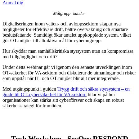
Anmäl dig
Målgrupp: kunder
Digitaliseringen inom vatten- och avloppssektorn skapar nya
möjligheter för effektivare drift, bättre övervakning och smartare
beslutsfattande. Samtidigt ökar antalet uppkopplade system, vilket
gör OT-miljöer till attraktiva mål för cyberangrepp.
Hur skyddar man samhällskritiska styrsystem utan att kompromissa
med tillgänglighet och drift?
Under detta webinar går vi igenom den senaste utvecklingen inom
OT-säkerhet för VA-sektorn och diskuterar de utmaningar och risker
som uppstår när IT- och OT-miljöer blir allt mer integrerade.
Med utgångspunkt i guiden
Trygg drift och säkra styrsystem – en
guide till OT-cybersäkerhet för VA-sektorn
tittar vi på hur
organisationer kan stärka sitt cyberförsvar och skapa en robust
säkerhetsstrategi för framtiden.
Tech Workshop - SecOps RESPOND