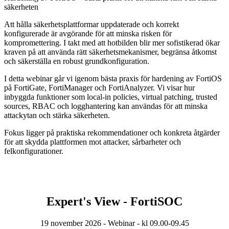
säkerheten
Att hålla säkerhetsplattformar uppdaterade och korrekt
konfigurerade är avgörande för att minska risken för
kompromettering. I takt med att hotbilden blir mer sofistikerad ökar
kraven på att använda rätt säkerhetsmekanismer, begränsa åtkomst
och säkerställa en robust grundkonfiguration.
I detta webinar går vi igenom bästa praxis för hardening av FortiOS
på FortiGate, FortiManager och FortiAnalyzer. Vi visar hur
inbyggda funktioner som local-in policies, virtual patching, trusted
sources, RBAC och logghantering kan användas för att minska
attackytan och stärka säkerheten.
Fokus ligger på praktiska rekommendationer och konkreta åtgärder
för att skydda plattformen mot attacker, sårbarheter och
felkonfigurationer.
Expert's View - FortiSOC
19 november 2026 - Webinar - kl 09.00-09.45