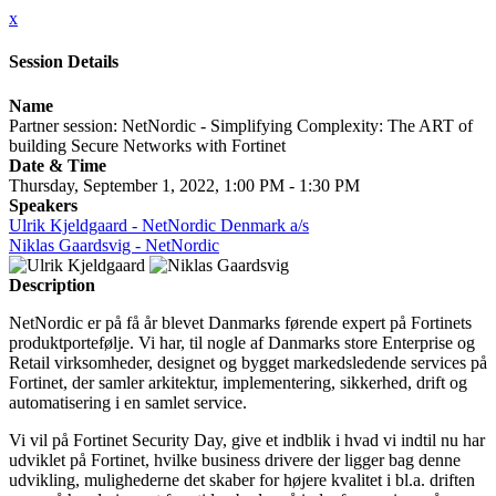
x
Session Details
Name
Partner session: NetNordic - Simplifying Complexity: The ART of
building Secure Networks with Fortinet
Date & Time
Thursday, September 1, 2022, 1:00 PM - 1:30 PM
Speakers
Ulrik Kjeldgaard - NetNordic Denmark a/s
Niklas Gaardsvig - NetNordic
Description
NetNordic er på få år blevet Danmarks førende expert på Fortinets
produktportefølje. Vi har, til nogle af Danmarks store Enterprise og
Retail virksomheder, designet og bygget markedsledende services på
Fortinet, der samler arkitektur, implementering, sikkerhed, drift og
automatisering i en samlet service.
Vi vil på Fortinet Security Day, give et indblik i hvad vi indtil nu har
udviklet på Fortinet, hvilke business drivere der ligger bag denne
udvikling, mulighederne det skaber for højere kvalitet i bl.a. driften