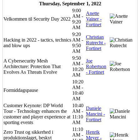
Thursday, September 1, 2022
9:00
Anette
AM -
Velkommen til Security Day 2022
Vainer -
9:20
Fortinet
AM
9:20
Christian
Hacking in 2022 - tactics, technics
AM -
Rutrecht -
and blow ups
9:50
Fortinet
AM
9:50
A Cybersecurity Mesh
Joe
AM -
Architecture: Protection That
Robertson
10:20
Evolves As Threats Evolve
- Fortinet
AM
10:20
AM -
Formiddagspause
10:40
AM
Customer Keynote: DP World
10:40
Daniele
Tour - Technology enhances the
AM -
Mancini -
customer and player experience at
11:10
Fortinet
sporting events
AM
11:10
Zero Trust og sikkerhed i
Henrik
AM -
produktionslaget, beskyt
Meyer -