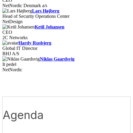
CEO
NetNordic Denmark a/s
Lars Højberg
Head of Security Operations Center
NetDesign
Ketil Johansen
CEO
2C Networks
Hardy Rusbjerg
Global IT Director
BHJ A/S
Niklas Gaardsvig
It pedel
NetNordic
Agenda