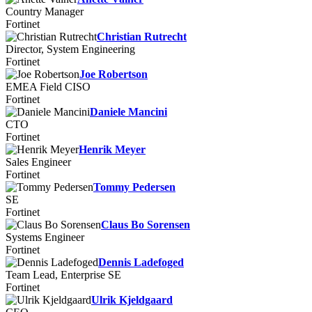
Country Manager
Fortinet
Christian Rutrecht
Director, System Engineering
Fortinet
Joe Robertson
EMEA Field CISO
Fortinet
Daniele Mancini
CTO
Fortinet
Henrik Meyer
Sales Engineer
Fortinet
Tommy Pedersen
SE
Fortinet
Claus Bo Sorensen
Systems Engineer
Fortinet
Dennis Ladefoged
Team Lead, Enterprise SE
Fortinet
Ulrik Kjeldgaard