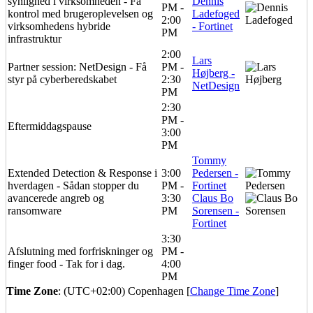
synlighed i virksomheden - Få
Dennis
PM -
kontrol med brugeroplevelsen og
Ladefoged
2:00
virksomhedens hybride
- Fortinet
PM
infrastruktur
2:00
Lars
Partner session: NetDesign - Få
PM -
Højberg -
styr på cyberberedskabet
2:30
NetDesign
PM
2:30
PM -
Eftermiddagspause
3:00
PM
Tommy
Extended Detection & Response i
3:00
Pedersen -
hverdagen - Sådan stopper du
PM -
Fortinet
avancerede angreb og
3:30
Claus Bo
ransomware
PM
Sorensen -
Fortinet
3:30
Afslutning med forfriskninger og
PM -
finger food - Tak for i dag.
4:00
PM
Time Zone
: (UTC+02:00) Copenhagen [
Change Time Zone
]