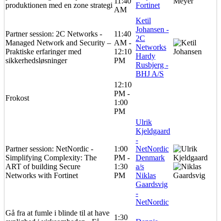
11:40
produktionen med en zone strategi
Fortinet
AM
Ketil
Johansen -
Partner session: 2C Networks -
11:40
2C
Managed Network and Security –
AM -
Networks
Praktiske erfaringer med
12:10
Hardy
sikkerhedsløsninger
PM
Rusbjerg -
BHJ A/S
12:10
PM -
Frokost
1:00
PM
Ulrik
Kjeldgaard
-
Partner session: NetNordic -
1:00
NetNordic
Simplifying Complexity: The
PM -
Denmark
ART of building Secure
1:30
a/s
Networks with Fortinet
PM
Niklas
Gaardsvig
-
NetNordic
Gå fra at fumle i blinde til at have
1:30