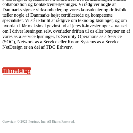
collaboration og kontaktcenterløsninger. Vi rådgiver nogle af
Danmarks største virksomheder, og vores konsulenter og driftsfolk
tæller nogle af Danmarks højst certificerede og kompetente
specialister. Vi står klar til at rådgive om teknologiløsninger, og om
hvordan I får maksimal gevinst ud af jeres it-investeringer - uanset
om I driver løsningen selv, overlader driften til os eller benytter en af
vores as-a-service løsninger, fx Security Operations as a Service
(SOC), Network as a Service eller Room Systems as a Service.
NetDesign er en del af TDC Erhverv.
Tilmelding
Copyright © 2021 Fortinet, Inc. All Rights Reserved.