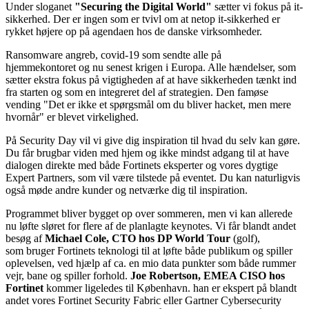
Under sloganet
"Securing the Digital World"
sætter vi fokus på it-
sikkerhed. Der er ingen som er tvivl om at netop it-sikkerhed er
rykket højere op på agendaen hos de danske virksomheder.
Ransomware angreb, covid-19 som sendte alle på
hjemmekontoret og nu senest krigen i Europa. Alle hændelser, som
sætter ekstra fokus på vigtigheden af at have sikkerheden tænkt ind
fra starten og som en integreret del af strategien. Den famøse
vending "Det er ikke et spørgsmål om du bliver hacket, men mere
hvornår" er blevet virkelighed.
På Security Day vil vi give dig inspiration til hvad du selv kan gøre.
Du får brugbar viden med hjem og ikke mindst adgang til at have
dialogen direkte med både Fortinets eksperter og vores dygtige
Expert Partners, som vil være tilstede på eventet. Du kan naturligvis
også møde andre kunder og netværke dig til inspiration.
Programmet bliver bygget op over sommeren, men vi kan allerede
nu løfte sløret for flere af de planlagte keynotes. Vi får blandt andet
besøg af
Michael Cole, CTO hos DP World Tour
(golf),
som bruger Fortinets teknologi til at løfte både publikum og spiller
oplevelsen, ved hjælp af ca. en mio data punkter som både rummer
vejr, bane og spiller forhold.
Joe Robertson, EMEA CISO hos
Fortinet
kommer ligeledes til København. han er ekspert på blandt
andet vores Fortinet Security Fabric eller Gartner Cybersecurity