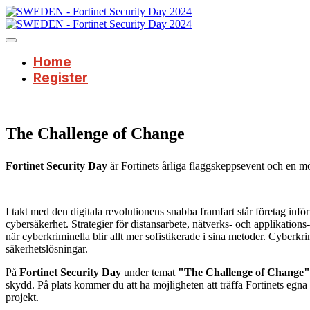
Home
Register
The Challenge of Change
Fortinet Security Day
är Fortinets årliga flaggskeppsevent och en mö
I takt med den digitala revolutionens snabba framfart står företag in
cybersäkerhet. Strategier för distansarbete, nätverks- och applikations
när cyberkriminella blir allt mer sofistikerade i sina metoder. Cyberkr
säkerhetslösningar.
På
Fortinet Security Day
under temat
"The Challenge of Change"
skydd. På plats kommer du att ha möjligheten att träffa Fortinets egna
projekt.