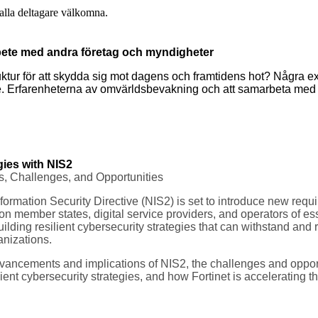
 alla deltagare välkomna.
bete med andra företag och myndigheter
ruktur för att skydda sig mot dagens och framtidens hot? Några 
före. Erfarenheterna av omvärldsbevakning och att samarbeta med
gies with NIS2
s, Challenges, and Opportunities
formation Security Directive (NIS2) is set to introduce new req
n member states, digital service providers, and operators of ess
uilding resilient cybersecurity strategies that can withstand and
anizations.
dvancements and implications of NIS2, the challenges and opportu
ient cybersecurity strategies, and how Fortinet is accelerating t