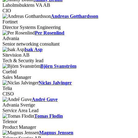
Laholmsbuktens VA AB
CIO
Andreas Gotthardsson
Fortinet
Director Systems Engineering
Per Rosenlind
Advania
Senior networking consultant
Isak Asp
Sitevision AB
Tech & Security lead
Björn Svanström
Cuebid
Sales Manager
Niclas Jalvinger
Telia
CISO
André Guve
Advania Sverige
Service Area Lead
Tomas Flodin
Telenor
Product Manager
Magnus Jenssen