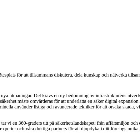
tesplats för att tillsammans diskutera, dela kunskap och nätverka tills
för nya utmaningar. Det krävs en ny bedömning av infrastrukturens utve
-säkerhet måste omvärderas för att underlätta en säker digital expansion.
iminella använder listiga och avancerade tekniker för att orsaka skada, v
tar vi en 360-graders titt på säkerhetslandskapet; från affärsmiljön oc
 experter och våra duktiga partners för att djupdyka i ditt företags uni