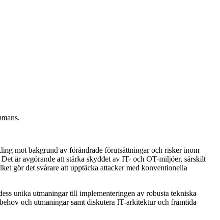
ammans.
ckling mot bakgrund av förändrade förutsättningar och risker inom
 Det är avgörande att stärka skyddet av IT- och OT-miljöer, särskilt
ilket gör det svårare att upptäcka attacker med konventionella
h dess unika utmaningar till implementeringen av robusta tekniska
ka behov och utmaningar samt diskutera IT-arkitektur och framtida