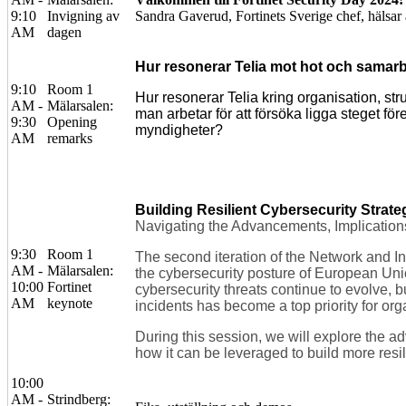
9:10
Invigning av
Sandra Gaverud, Fortinets Sverige chef, hälsar
AM
dagen
Hur resonerar Telia mot hot och samar
9:10
Room 1
Hur resonerar Telia kring organisation, st
AM -
Mälarsalen:
man arbetar för att försöka ligga steget 
9:30
Opening
myndigheter?
AM
remarks
Building Resilient Cybersecurity Strate
Navigating the Advancements, Implication
9:30
Room 1
The second iteration of the Network and In
AM -
Mälarsalen:
the cybersecurity posture of European Unio
10:00
Fortinet
cybersecurity threats continue to evolve, b
AM
keynote
incidents has become a top priority for org
During this session, we will explore the a
how it can be leveraged to build more resil
10:00
AM -
Strindberg: