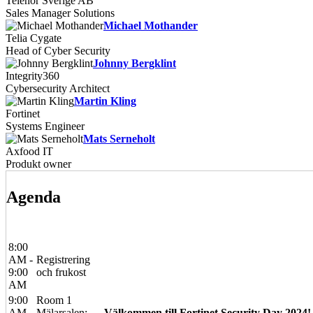
Telenor Sverige AB
Sales Manager Solutions
Michael Mothander
Telia Cygate
Head of Cyber Security
Johnny Bergklint
Integrity360
Cybersecurity Architect
Martin Kling
Fortinet
Systems Engineer
Mats Serneholt
Axfood IT
Produkt owner
Agenda
8:00
AM -
Registrering
9:00
och frukost
AM
9:00
Room 1
AM -
Mälarsalen:
Välkommen till Fortinet Security Day 2024!