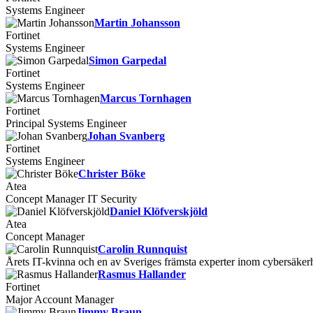
Systems Engineer
Martin Johansson
Fortinet
Systems Engineer
Simon Garpedal
Fortinet
Systems Engineer
Marcus Tornhagen
Fortinet
Principal Systems Engineer
Johan Svanberg
Fortinet
Systems Engineer
Christer Böke
Atea
Concept Manager IT Security
Daniel Klöfverskjöld
Atea
Concept Manager
Carolin Runnquist
Årets IT-kvinna och en av Sveriges främsta experter inom cybersäker
Rasmus Hallander
Fortinet
Major Account Manager
Jimmy Braun