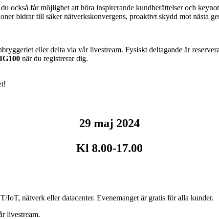
 du också får möjlighet att höra inspirerande kundberättelser och keyno
ioner bidrar till säker nätverkskonvergens, proaktivt skydd mot nästa gen
yggeriet eller delta via vår livestream. Fysiskt deltagande är reserverat
IG100
när du registrerar dig.
t!
29 maj 2024
Kl 8.00-17.00
/IoT, nätverk eller datacenter. Evenemanget är gratis för alla kunder.
vår livestream.