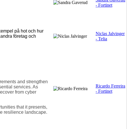
- Fortinet
exempel på hot och hur
Niclas Jalvinger
 andra företag och
- Telia
uirements and strengthen
Ricardo Ferreira
ential services. As
- Fortinet
 recover from cyber
nities that it presents,
he resilience landscape.