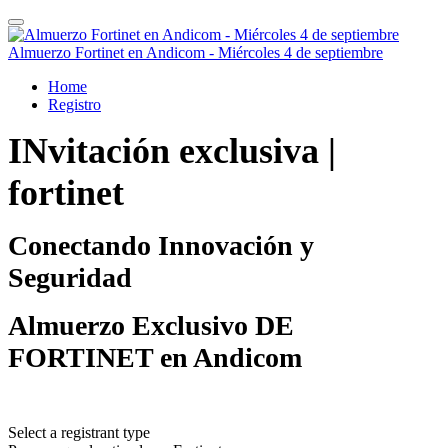
Almuerzo Fortinet en Andicom - Miércoles 4 de septiembre
Home
Registro
INvitación exclusiva |
fortinet
Conectando Innovación y
Seguridad
Almuerzo Exclusivo DE
FORTINET en Andicom
Select a registrant type