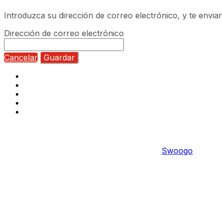
Introduzca su dirección de correo electrónico, y te envi
Dirección de correo electrónico
Cancelar
Guardar
Copyright © 2022 Fortinet, I
Event management software powered by
Swoogo