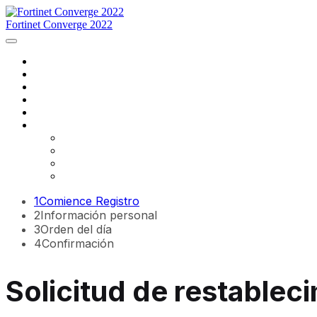
Fortinet Converge 2022
Inicio
Agenda
Ponentes
Regístrese ahora
Contáctenos
Idioma
English
Français
português
español
1
Comience Registro
2
Información personal
3
Orden del día
4
Confirmación
Solicitud de restablec