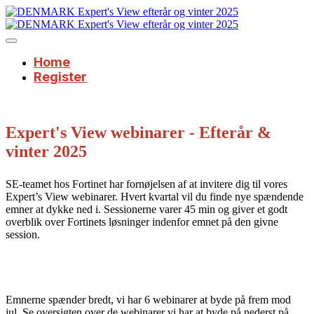
Home
Register
Expert's View webinarer - Efterår &
vinter 2025
SE-teamet hos Fortinet har fornøjelsen af at invitere dig til vores
Expert’s View webinarer. Hvert kvartal vil du finde nye spændende
emner at dykke ned i. Sessionerne varer 45 min og giver et godt
overblik over Fortinets løsninger indenfor emnet på den givne
session.
Emnerne spænder bredt, vi har 6 webinarer at byde på frem mod
jul. Se oversigten over de webinarer vi har at byde på nederst på