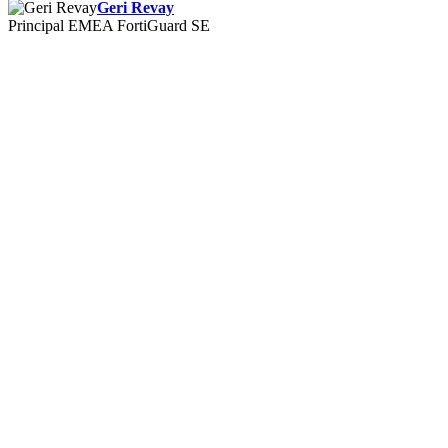
Geri Revay
Principal EMEA FortiGuard SE
You're Invited to Flag The Hack – A
Premier Cybersecurity Experience!
Siamo entusiasti di darti il ​​benvenuto al
Flag The Hack
, un evento
esclusivo che offre un'opportunità senza pari per interagire con le
menti più brillanti della sicurezza informatica, affrontare sfide del
mondo reale ed esplorare approfondimenti all'avanguardia del
settore.
Cosa ti aspetta a Flag The Hack?
Preparati per una giornata ricca di azione che unisce una