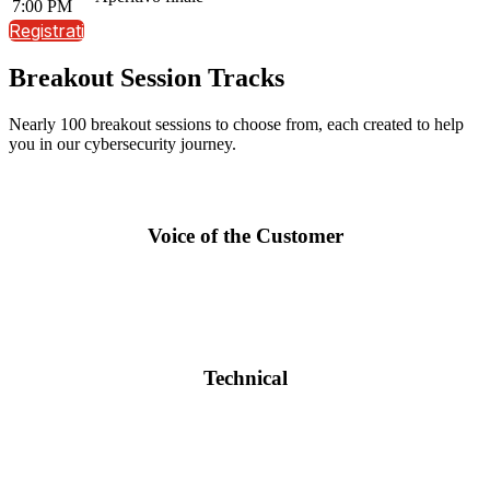
7:00 PM
Registrati
Breakout Session Tracks
Nearly 100 breakout sessions to choose from, each created to help
you in our cybersecurity journey.
Voice of the Customer
Keynotes and breakout sessions by world-class customers and
experts to help you navigate your way to a more secure business
environment.
Technical
Sessions to intensify and strengthen your skills with Fortinet
solutions. Get direct information from the experts at Fortinet.