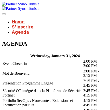
Home
S'inscrire
Agenda
AGENDA
Wednesday, January 31, 2024
2:00 PM -
Event Check-in
3:00 PM
3:00 PM -
Mot de Bienvenu
3:15 PM
3:15 PM -
Présentation Programme Engage
3:45 PM
Sécurité OT intégré dans la Plateforme de Sécurité
3:45 PM -
Fortinet
4:15 PM
Portfolio SecOps : Nouveautés, Extensions et
4:15 PM -
Fortification par l’IA
4:45 PM