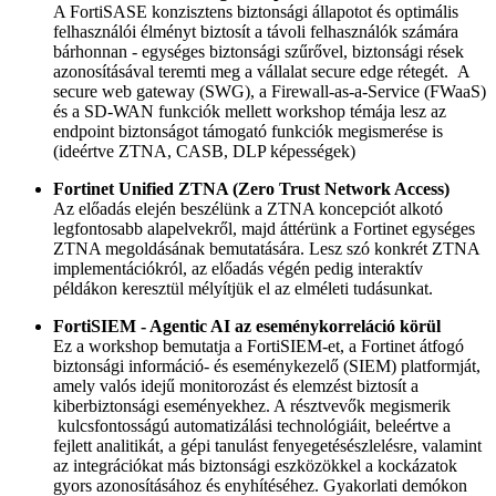
A FortiSASE konzisztens biztonsági állapotot és optimális
felhasználói élményt biztosít a távoli felhasználók számára
bárhonnan - egységes biztonsági szűrővel, biztonsági rések
azonosításával teremti meg a vállalat secure edge rétegét. A
secure web gateway (SWG), a Firewall-as-a-Service (FWaaS)
és a SD-WAN funkciók mellett workshop témája lesz az
endpoint biztonságot támogató funkciók megismerése is
(ideértve ZTNA, CASB, DLP képességek)
Fortinet Unified ZTNA (Zero Trust Network Access)
Az előadás elején beszélünk a ZTNA koncepciót alkotó
legfontosabb alapelvekről, majd áttérünk a Fortinet egységes
ZTNA megoldásának bemutatására. Lesz szó konkrét ZTNA
implementációkról, az előadás végén pedig interaktív
példákon keresztül mélyítjük el az elméleti tudásunkat.
FortiSIEM - Agentic AI az eseménykorreláció körül
Ez a workshop bemutatja a FortiSIEM-et, a Fortinet átfogó
biztonsági információ- és eseménykezelő (SIEM) platformját,
amely valós idejű monitorozást és elemzést biztosít a
kiberbiztonsági eseményekhez. A résztvevők megismerik
kulcsfontosságú automatizálási technológiáit, beleértve a
fejlett analitikát, a gépi tanulást fenyegetésészlelésre, valamint
az integrációkat más biztonsági eszközökkel a kockázatok
gyors azonosításához és enyhítéséhez. Gyakorlati demókon