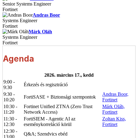
Senior Systems Engineer
Fortinet
Andras Boor
Systems Engineer
Fortinet
Márk Oláh
Systems Engineer
Fortinet
Agenda
2026. március 17., kedd
9:00 -
Érkezés és regisztráció
9:30
9:30 -
Andras Boor,
FortiSASE + Biztonsági szempontok
10:20
Fortinet
10:30 -
Fortinet Unified ZTNA (Zero Trust
Márk Oláh,
11:20
Network Access)
Fortinet
11:30 -
FortiSIEM - Agentic AI az
Zoltan Kiss,
12:30
eseménykorreláció körül
Fortinet
12:30 -
Q&A; Szendvics ebéd
13:00