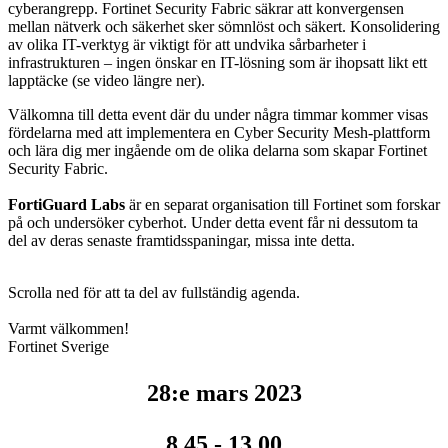
cyberangrepp. Fortinet Security Fabric säkrar att konvergensen
mellan nätverk och säkerhet sker sömnlöst och säkert. Konsolidering
av olika IT-verktyg är viktigt för att undvika sårbarheter i
infrastrukturen – ingen önskar en IT-lösning som är ihopsatt likt ett
lapptäcke (se video längre ner).
Välkomna till detta event där du under några timmar kommer visas
fördelarna med att implementera en Cyber Security Mesh-plattform
och lära dig mer ingående om de olika delarna som skapar Fortinet
Security Fabric.
FortiGuard Labs
är en separat organisation till Fortinet som forskar
på och undersöker cyberhot. Under detta event får ni dessutom ta
del av deras senaste framtidsspaningar, missa inte detta.
Scrolla ned för att ta del av fullständig agenda.
Varmt välkommen!
Fortinet Sverige
28:e mars 2023
8.45 - 13.00