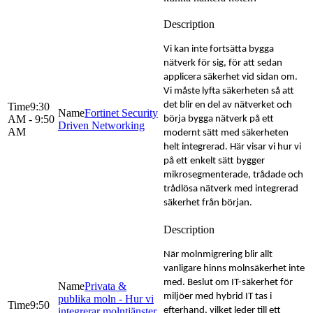
Vi kan inte fortsätta bygga
nätverk för sig, för att sedan
applicera säkerhet vid sidan om.
Vi måste lyfta säkerheten så att
det blir en del av nätverket och
9:30
Fortinet Security
AM - 9:50
börja bygga nätverk på ett
Driven Networking
AM
modernt sätt med säkerheten
helt integrerad. Här visar vi hur vi
på ett enkelt sätt bygger
mikrosegmenterade, trådade och
trådlösa nätverk med integrerad
säkerhet från början.
När molnmigrering blir allt
vanligare hinns molnsäkerhet inte
med. Beslut om IT-säkerhet för
Privata &
miljöer med hybrid IT tas i
publika moln - Hur vi
9:50
integrerar molntjänster
efterhand, vilket leder till ett