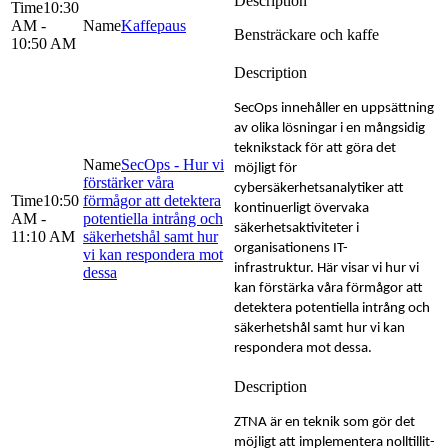
10:30
AM -
Kaffepaus
Bensträckare och kaffe
10:50 AM
SecOps innehåller en uppsättning
av olika lösningar i en mångsidig
teknikstack för att göra det
SecOps - Hur vi
möjligt för
förstärker våra
cybersäkerhetsanalytiker att
10:50
förmågor att detektera
kontinuerligt övervaka
AM -
potentiella intrång och
säkerhetsaktiviteter i
11:10 AM
säkerhetshål samt hur
organisationens IT-
vi kan respondera mot
infrastruktur. Här visar vi hur vi
dessa
kan förstärka våra förmågor att
detektera potentiella intrång och
säkerhetshål samt hur vi kan
respondera mot dessa.
ZTNA är en teknik som gör det
möjligt att implementera nolltillit-