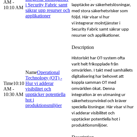
AM -
i Security Fabric samt
lapptäcke av säkerhetslösningar,
10:10 AM
säkrar upp resurser och
med stora säkerhetsrisker som
applikationer
följd. Här visar vi hur
vi integrerar molntjänster i
Security Fabric samt säkrar upp
resurser och applikationer.
Historiskt har OT-system ofta
varit helt frikopplade från
omvärlden. I takt med samhällets
Operational
digitalisering har behovet att
Technology (OT) -
koppla samman OT med
10:10
Hur vi adderar
AM -
visibilitet och
omvärlden ökat. Denna
10:30 AM
upptäcker potentiella
integration är en utmaning ur
hot i
säkerhetssynvinkel och kräver
produktionsmiljöer
speciella lösningar. Här visar vi hur
vi adderar visibilitet och
upptäcker potentiella hot i
produktionsmiljöer.