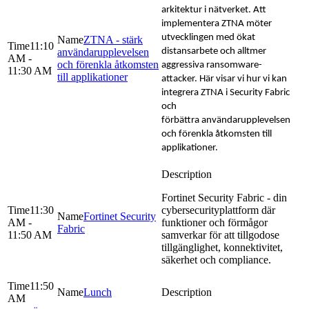
arkitektur i nätverket. Att
implementera ZTNA möter
utvecklingen med ökat
ZTNA - stärk
11:10
användarupplevelsen
distansarbete och alltmer
AM -
och förenkla åtkomsten
aggressiva ransomware-
11:30 AM
till applikationer
attacker.
Här visar vi hur vi kan
integrera ZTNA i Security Fabric
och
förbättra användarupplevelsen
och förenkla åtkomsten till
applikationer.
Fortinet Security Fabric - din
11:30
cybersecurityplattform där
Fortinet Security
AM -
funktioner och förmågor
Fabric
11:50 AM
samverkar för att tillgodose
tillgänglighet, konnektivitet,
säkerhet och compliance.
11:50
Lunch
AM