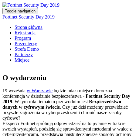
Toggle navigation
Fortinet Security Day 2019
Strona główna
Rejestracja
Program
Prezenterzy
Strefa Demo
Partnerzy
Miejsce
O wydarzeniu
19 września
w Warszawie
będzie miała miejsce doroczna
konferencja w dziedzinie bezpieczeństwa -
Fortinet Security Day
2019
. W tym roku tematem przewodnim jest
Bezpieczeństwo
danych w cyfrowym świecie
. Czy już dziś możemy przewidzieć
przyszłe zagrożenia w cyberprzestrzeni i chronić nasze zasoby
cyfrowe?
Eksperci Fortinet spróbują odpowiedzieć na to pytanie w trakcie
swoich wystąpień, podzielą się sprawdzonymi metodami w walce z
cyberprzestępcami, przedstawią najskuteczniejsze sposoby ochrony