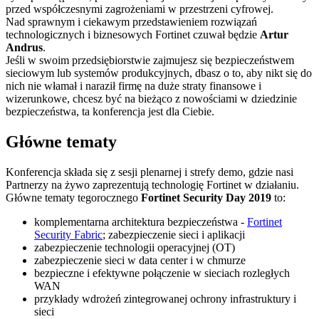
przed współczesnymi zagrożeniami w przestrzeni cyfrowej.
Nad sprawnym i ciekawym przedstawieniem rozwiązań
technologicznych i biznesowych Fortinet czuwał będzie
Artur
Andrus
.
Jeśli w swoim przedsiębiorstwie zajmujesz się bezpieczeństwem
sieciowym lub systemów produkcyjnych, dbasz o to, aby nikt się do
nich nie włamał i naraził firmę na duże straty finansowe i
wizerunkowe, chcesz być na bieżąco z nowościami w dziedzinie
bezpieczeństwa, ta konferencja jest dla Ciebie.
Główne tematy
Konferencja składa się z sesji plenarnej i strefy demo, gdzie nasi
Partnerzy na żywo zaprezentują technologię Fortinet w działaniu.
Główne tematy tegorocznego
Fortinet Security Day 2019
to:
komplementarna architektura bezpieczeństwa -
Fortinet
Security Fabric
; zabezpieczenie sieci i aplikacji
zabezpieczenie technologii operacyjnej (OT)
zabezpieczenie sieci w data center i w chmurze
bezpieczne i efektywne połączenie w sieciach rozległych
WAN
przykłady wdrożeń zintegrowanej ochrony infrastruktury i
sieci