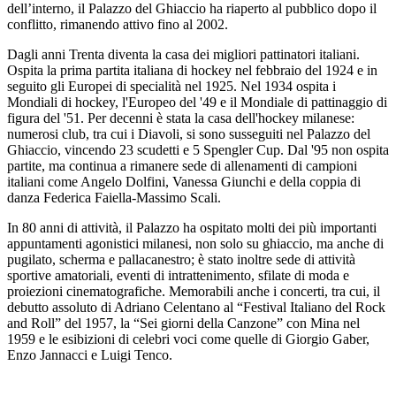
dell’interno, il Palazzo del Ghiaccio ha riaperto al pubblico dopo il
conflitto, rimanendo attivo fino al 2002.
Dagli anni Trenta diventa la casa dei migliori pattinatori italiani.
Ospita la prima partita italiana di hockey nel febbraio del 1924 e in
seguito gli Europei di specialità nel 1925. Nel 1934 ospita i
Mondiali di hockey, l'Europeo del '49 e il Mondiale di pattinaggio di
figura del '51. Per decenni è stata la casa dell'hockey milanese:
numerosi club, tra cui i Diavoli, si sono susseguiti nel Palazzo del
Ghiaccio, vincendo 23 scudetti e 5 Spengler Cup. Dal '95 non ospita
partite, ma continua a rimanere sede di allenamenti di campioni
italiani come Angelo Dolfini, Vanessa Giunchi e della coppia di
danza Federica Faiella-Massimo Scali.
In 80 anni di attività, il Palazzo ha ospitato molti dei più importanti
appuntamenti agonistici milanesi, non solo su ghiaccio, ma anche di
pugilato, scherma e pallacanestro; è stato inoltre sede di attività
sportive amatoriali, eventi di intrattenimento, sfilate di moda e
proiezioni cinematografiche. Memorabili anche i concerti, tra cui, il
debutto assoluto di Adriano Celentano al “Festival Italiano del Rock
and Roll” del 1957, la “Sei giorni della Canzone” con Mina nel
1959 e le esibizioni di celebri voci come quelle di Giorgio Gaber,
Enzo Jannacci e Luigi Tenco.