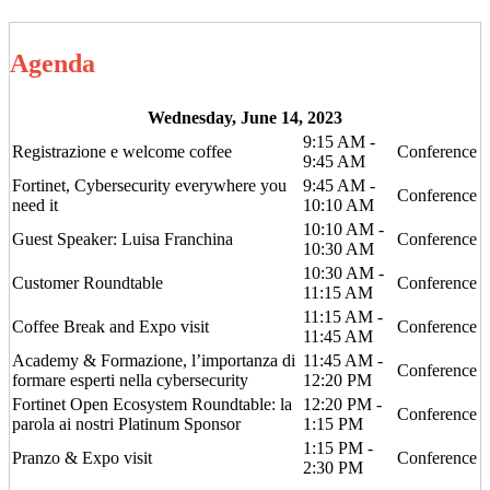
Agenda
Wednesday, June 14, 2023
9:15 AM -
Registrazione e welcome coffee
Conference
9:45 AM
Fortinet, Cybersecurity everywhere you
9:45 AM -
Conference
need it
10:10 AM
10:10 AM -
Guest Speaker: Luisa Franchina
Conference
10:30 AM
10:30 AM -
Customer Roundtable
Conference
11:15 AM
11:15 AM -
Coffee Break and Expo visit
Conference
11:45 AM
Academy & Formazione, l’importanza di
11:45 AM -
Conference
formare esperti nella cybersecurity
12:20 PM
Fortinet Open Ecosystem Roundtable: la
12:20 PM -
Conference
parola ai nostri Platinum Sponsor
1:15 PM
1:15 PM -
Pranzo & Expo visit
Conference
2:30 PM