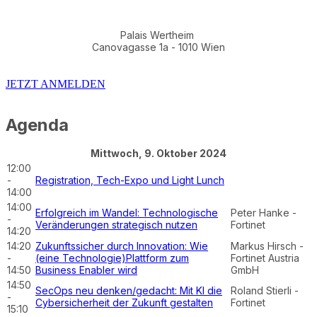
Palais Wertheim
Canovagasse 1a - 1010 Wien
JETZT ANMELDEN
Agenda
Mittwoch, 9. Oktober 2024
12:00
-
Registration, Tech-Expo und Light Lunch
14:00
14:00
Erfolgreich im Wandel: Technologische
Peter Hanke -
-
Veränderungen strategisch nutzen
Fortinet
14:20
14:20
Zukunftssicher durch Innovation: Wie
Markus Hirsch -
-
(eine Technologie)Plattform zum
Fortinet Austria
14:50
Business Enabler wird
GmbH
14:50
SecOps neu denken/gedacht: Mit KI die
Roland Stierli -
-
Cybersicherheit der Zukunft gestalten
Fortinet
15:10