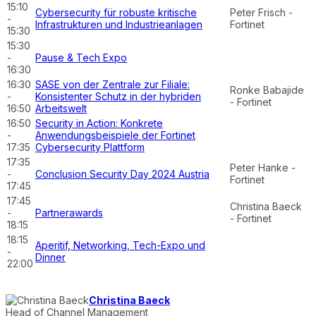
15:10
Cybersecurity für robuste kritische
Peter Frisch -
-
Infrastrukturen und Industrieanlagen
Fortinet
15:30
15:30
-
Pause & Tech Expo
16:30
16:30
SASE von der Zentrale zur Filiale:
Ronke Babajide
-
Konsistenter Schutz in der hybriden
- Fortinet
16:50
Arbeitswelt
16:50
Security in Action: Konkrete
-
Anwendungsbeispiele der Fortinet
17:35
Cybersecurity Plattform
17:35
Peter Hanke -
-
Conclusion Security Day 2024 Austria
Fortinet
17:45
17:45
Christina Baeck
-
Partnerawards
- Fortinet
18:15
18:15
Aperitif, Networking, Tech-Expo und
-
Dinner
22:00
Christina Baeck
Head of Channel Management