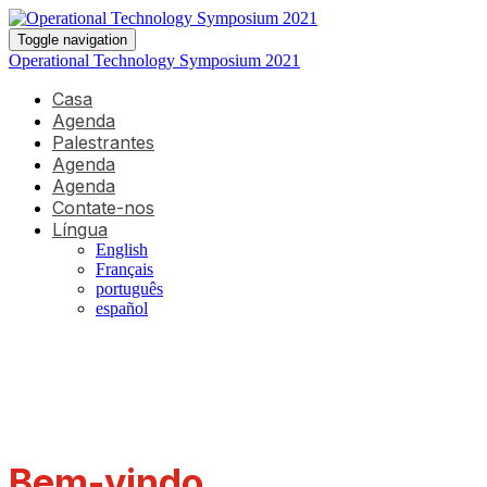
Toggle navigation
Operational Technology Symposium 2021
Casa
Agenda
Palestrantes
Agenda
Agenda
Contate-nos
Língua
English
Français
português
español
Bem-vindo