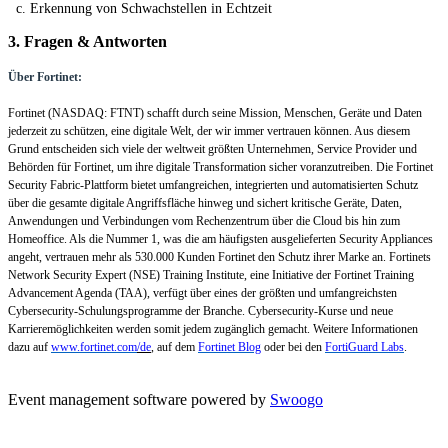
c. Erkennung von Schwachstellen in Echtzeit
3. Fragen & Antworten
Über Fortinet:
Fortinet (NASDAQ: FTNT) schafft durch seine Mission,
Menschen, Geräte und Daten
jederzeit zu schützen, eine digitale Welt, der wir immer vertrauen können. Aus diesem
Grund entscheiden sich viele der weltweit größten Unternehmen, Service Provider und
Behörden für Fortinet, um ihre digitale Transformation sicher voranzutreiben. Die Fortinet
Security Fabric-Plattform bietet umfangreichen, integrierten und automatisierten Schutz
über die gesamte digitale Angriffsfläche hinweg und sichert kritische
Geräte, Daten,
Anwendungen und Verbindungen vom Rechenzentrum über die Cloud bis hin zum
Homeoffice. Als die Nummer 1
, was die am häufigsten ausgelieferten Security Appliances
angeht, vertrauen m
ehr als 530.000 Kunden Fortinet den Schutz ihrer Marke an. Fortinets
Network Security Expert (NSE) Training Institute, eine Initiative der Fortinet Training
Advancement Agenda (TAA), verfügt über eines der größten und umfangreichsten
Cybersecurity-Schulungsprogramme der Branche. Cybersecurity-Kurse und neue
Karrieremöglichkeiten werden somit jedem zugänglich gemacht. Weitere Informationen
dazu auf
www.fortinet.com
/de
, auf dem
Fortinet Blog
oder bei den
FortiGuard Labs
.
Event management software powered by
Swoogo