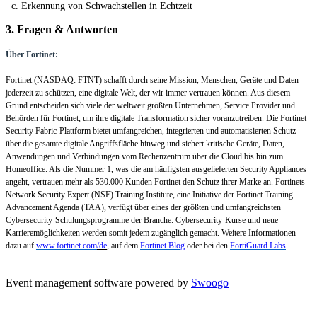
c. Erkennung von Schwachstellen in Echtzeit
3. Fragen & Antworten
Über Fortinet:
Fortinet (NASDAQ: FTNT) schafft durch seine Mission,
Menschen, Geräte und Daten
jederzeit zu schützen, eine digitale Welt, der wir immer vertrauen können. Aus diesem
Grund entscheiden sich viele der weltweit größten Unternehmen, Service Provider und
Behörden für Fortinet, um ihre digitale Transformation sicher voranzutreiben. Die Fortinet
Security Fabric-Plattform bietet umfangreichen, integrierten und automatisierten Schutz
über die gesamte digitale Angriffsfläche hinweg und sichert kritische
Geräte, Daten,
Anwendungen und Verbindungen vom Rechenzentrum über die Cloud bis hin zum
Homeoffice. Als die Nummer 1
, was die am häufigsten ausgelieferten Security Appliances
angeht, vertrauen m
ehr als 530.000 Kunden Fortinet den Schutz ihrer Marke an. Fortinets
Network Security Expert (NSE) Training Institute, eine Initiative der Fortinet Training
Advancement Agenda (TAA), verfügt über eines der größten und umfangreichsten
Cybersecurity-Schulungsprogramme der Branche. Cybersecurity-Kurse und neue
Karrieremöglichkeiten werden somit jedem zugänglich gemacht. Weitere Informationen
dazu auf
www.fortinet.com
/de
, auf dem
Fortinet Blog
oder bei den
FortiGuard Labs
.
Event management software powered by
Swoogo