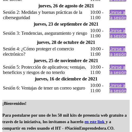
jueves, 26 de agosto de 2021
Sesión 2: Medidas y buenas prácticas de la
10:00 -
Unirse a
ciberseguridad
11:00
la sesión
jueves, 23 de septiembre de 2021
10:00 -
Unirse a
Sesión 3: Tendencias, aseguramiento y riesgo
11:00
la sesión
jueves, 28 de octubre de 2021
Sesión 4: ¿Cómo proteger el comercio
10:00 -
Unirse a
electrónico?
11:00
la sesión
jueves, 25 de noviembre de 2021
Sesión 5: Protección de aplicativos; ventajas,
10:00 -
Unirse a
beneficios y riesgos de no tenerlo
11:00
la sesión
jueves, 16 de diciembre de 2021
10:00 -
Unirse a
Sesión 6: Ventajas de tener un correo seguro
11:00
la sesión
¡Bienvenidos!
Para postularse por uno de los 50 mil kits de presencia web gratuito a
través de la iniciativa, los invitamos a hacerlo
en este link
y a
compartir en redes usando el HT -
#NaciónEmprendedora.CO.