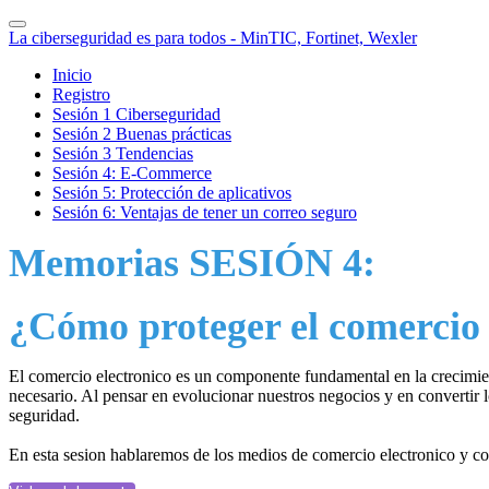
La ciberseguridad es para todos - MinTIC, Fortinet, Wexler
Inicio
Registro
Sesión 1 Ciberseguridad
Sesión 2 Buenas prácticas
Sesión 3 Tendencias
Sesión 4: E-Commerce
Sesión 5: Protección de aplicativos
Sesión 6: Ventajas de tener un correo seguro
Memorias SESIÓN 4:
¿Cómo proteger el comercio 
El comercio electronico es un componente fundamental en la crecimien
necesario. Al pensar en evolucionar nuestros negocios y en convertir 
seguridad.
En esta sesion hablaremos de los medios de comercio electronico y como