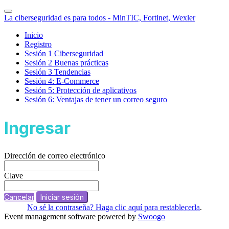
La ciberseguridad es para todos - MinTIC, Fortinet, Wexler
Inicio
Registro
Sesión 1 Ciberseguridad
Sesión 2 Buenas prácticas
Sesión 3 Tendencias
Sesión 4: E-Commerce
Sesión 5: Protección de aplicativos
Sesión 6: Ventajas de tener un correo seguro
Ingresar
Dirección de correo electrónico
Clave
Cancelar
Iniciar sesión
No sé la contraseña? Haga clic aquí para restablecerla
.
Event management software powered by
Swoogo