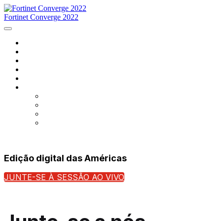
Fortinet Converge 2022
Home
Programação
Palestrantes
Inscreva-se já
Entre em contato conosco
Língua
English
Français
português
español
Edição digital das Américas
JUNTE-SE À SESSÃO AO VIVO