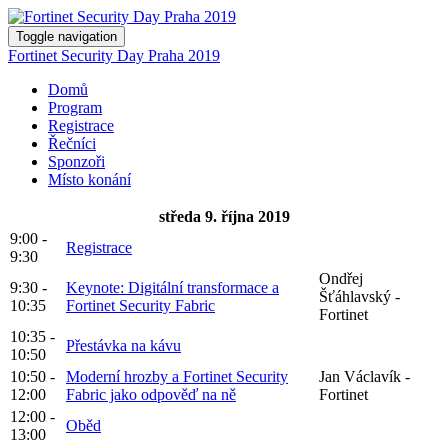
Toggle navigation
Fortinet Security Day Praha 2019
Domů
Program
Registrace
Řečníci
Sponzoři
Místo konání
středa 9. října 2019
9:00 -
Registrace
9:30
Ondřej
9:30 -
Keynote: Digitální transformace a
Šťáhlavský -
10:35
Fortinet Security Fabric
Fortinet
10:35 -
Přestávka na kávu
10:50
10:50 -
Moderní hrozby a Fortinet Security
Jan Václavík -
12:00
Fabric jako odpověď na ně
Fortinet
12:00 -
Oběd
13:00