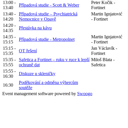
13:00 -
Peter Kočik -
Případová studie - Scott & Weber
13:40
Fortinet
13:40 -
Případová studie – Psychiatrická
Martin Ignjatović
14:20
Nemocnice v Opavě
- Fortinet
14:20 -
Přestávka na kávu
14:35
14:35 -
Martin Ignjatović
Případová studie - Metropolnet
15:15
- Fortinet
15:15 -
Jan Václavík -
OT řešení
15:35
Fortinet
15:35 -
Safetica a Fortinet – ruku v ruce k lepší
Miloš Blata -
15:55
ochraně dat
Safetica
15:55 -
Diskuze u skleničky
16:30
Poděkování a odměna výhercům
16:30
soutěže
Event management software powered by
Swoogo