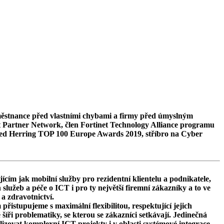
zaměstnance před vlastními chybami a firmy před úmyslným
ft Partner Network, člen Fortinet Technology Alliance programu
í Red Herring TOP 100 Europe Awards 2019, stříbro na Cyber
ím jak mobilní služby pro rezidentní klientelu a podnikatele,
služeb a péče o ICT i pro ty největší firemní zákazníky a to ve
a zdravotnictví.
istupujeme s maximální flexibilitou, respektující jejich
 šíři problematiky, se kterou se zákazníci setkávají. Jedinečná
ovat komplexní ICT projekty i v oblasti systémové integrace.