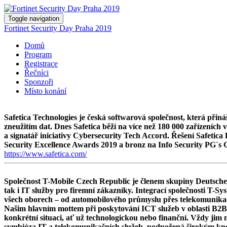
Toggle navigation
Fortinet Security Day Praha 2019
Domů
Program
Registrace
Řečníci
Sponzoři
Místo konání
Safetica Technologies je česká softwarová společnost, která při
zneužitím dat. Dnes Safetica běží na více než 180 000 zařízeníc
a signatář iniciativy Cybersecurity Tech Accord. Řešení Safeti
Security Excellence Awards 2019 a bronz na Info Security PG´s 
https://www.safetica.com/
Společnost T-Mobile Czech Republic je členem skupiny Deutsche 
tak i IT služby pro firemní zákazníky. Integrací společnosti T-S
všech oborech – od automobilového průmyslu přes telekomunikace,
Našim hlavním mottem při poskytování ICT služeb v oblasti B2B j
konkrétní situaci, ať už technologickou nebo finanční. Vždy jim na
symbióza IT a telekomunikačních služeb, podpořená širokým know