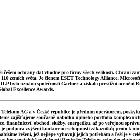
náší řešení ochrany dat vhodné pro firmy všech velikostí. Chrání 
h v 110 zemích světa. Je členem ESET Technology Alliance, Microso
ca DLP bylo uznáno společností Gartner a získalo prestižní oceněn
Global Excellence Awards.
Telekom AG a v České republice je předním operátorem, poskytujíc
ystems zajišťujeme současně nabídku úplného portfolia komplexních 
 finančnictví, obchod, služby, energetiku, až po veřejnou správu 
e podpora zvýšení konkurenceschopnosti zákazníků; proto k nim př
bízíme řešení, jež nejlépe vyhovují jejich potřebám a řeší je v celé
-how mateřské společnosti Deutsche Telekom, nám dovoluje realiz