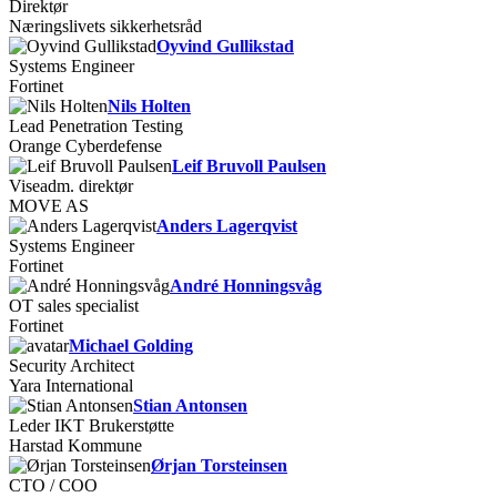
Direktør
Næringslivets sikkerhetsråd
Oyvind Gullikstad
Systems Engineer
Fortinet
Nils Holten
Lead Penetration Testing
Orange Cyberdefense
Leif Bruvoll Paulsen
Viseadm. direktør
MOVE AS
Anders Lagerqvist
Systems Engineer
Fortinet
André Honningsvåg
OT sales specialist
Fortinet
Michael Golding
Security Architect
Yara International
Stian Antonsen
Leder IKT Brukerstøtte
Harstad Kommune
Ørjan Torsteinsen
CTO / COO