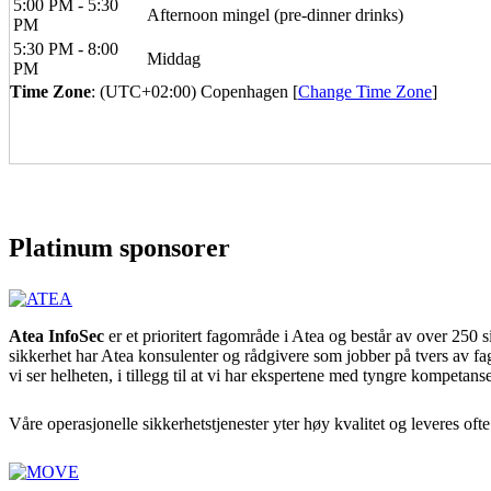
5:00 PM - 5:30
Afternoon mingel (pre-dinner drinks)
PM
5:30 PM - 8:00
Middag
PM
Time Zone
: (UTC+02:00) Copenhagen [
Change Time Zone
]
Platinum sponsorer
Atea InfoSec
er et prioritert fagområde i Atea og består av over 250 s
sikkerhet har Atea konsulenter og rådgivere som jobber på tvers av fag
vi ser helheten, i tillegg til at vi har ekspertene med tyngre kompetan
Våre operasjonelle sikkerhetstjenester yter høy kvalitet og leveres ofte