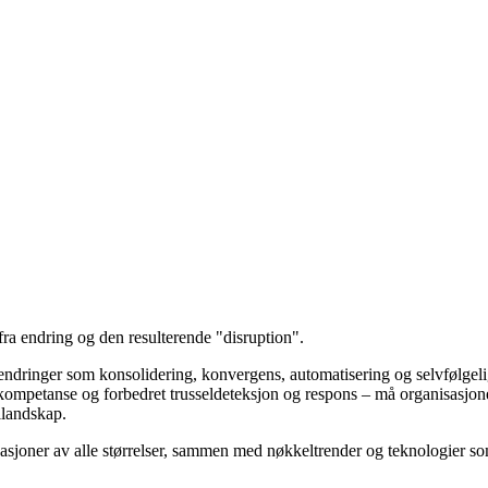
ra endring og den resulterende "disruption".
ndringer som konsolidering, konvergens, automatisering og selvfølgelig 
kompetanse og forbedret trusseldeteksjon og respons – må organisasjoner 
llandskap.
asjoner av alle størrelser, sammen med nøkkeltrender og teknologier som