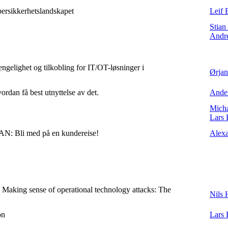
bersikkerhetslandskapet
Leif 
Stian
André
engelighet og tilkobling for IT/OT-løsninger i
Ørjan
ordan få best utnyttelse av det.
Ander
Micha
Lars 
N: Bli med på en kundereise!
Alexa
Making sense of operational technology attacks: The
Nils 
on
Lars 