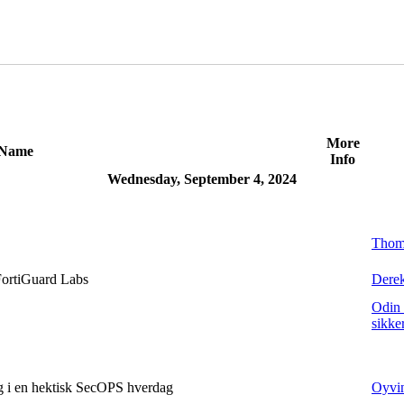
More
Name
Info
Wednesday, September 4, 2024
Thoma
FortiGuard Labs
Derek
Odin 
sikke
eg i en hektisk SecOPS hverdag
Oyvin